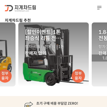
지게차드림 추천
[할인이벤트]1톤
1.
좌승식 리튬 전동
전동
지게차 CPDS10-
8-
항차(리튬) | 전동식 | 1톤
항차(
XD/3륜지게차
판매자 협의
판매
정부
정부
융자
융자