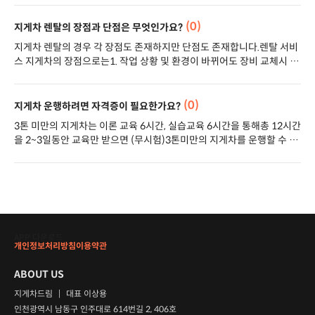
입니다.​위의 표를 보면 납 배터리 지게차와 리튬
요 서류)-건설기계 양도 증명서-사업자등록증-건
다.양도증명서, 세금계산서 사본, 사업자등록증 사본을 갖고 각 지역 차
배터리 지게차의 차이가 눈에 확 띄지 않나요? ㅎ
설기계등록증-인감증명서-지게차 번호판이 필요
량등록사업소 건설기계 취득세과로 가시면 됩니다. 전동지게차의 취득
(0)
지게차 렌탈의 장점과 단점은 무엇인가요?
ㅎ리튬 배터리를 추가할때 지게차의 구매비용이
하며, 대리인으로 취등록시 위임장이 필요합니다.
세는 취득가액의 2.2% (농특세 포함) 입니다. 지게차 등록세전동지게차
비싼 느낌이 드는건 사실입니다.하지만 오랫동안
지게차 렌탈의 경우 각 장점도 존재하지만 단점도 존재합니다.렌탈 서비
는 솔리드타이어 (통타이어)를 장착하고 있다보니 건설현장에 드나들 수
쓰실거라면 더 효율적인 리튬인산철 배터리 지게
스 지게차의 장점으로는1. 작업 상황 및 환경이 바뀌어도 장비 교체시 부
없다고판단하여 건설기계에 속하지 않습니다.하지만 전동지게차가 간혹
차를 추천드립니다.위험물질발생이 없고, 충전효
담이 없습니다.2. 지게차 구입에 대한 초기 자금 부담이 없습니다.3. 주기
공기압타이어를 사용하는 경우가 있는데 이럴 땐 건설기계로 등록을 해
율시간 효율적이고, 유지보수비용도 적고 증류수
적인 점검과 소모품 교체 등으로 장비 유지 보수에 대한 부담이 없습니
야 합니다.미등록을 할 경우 과징금 200만원이 발생됩니다.​디젤지게차
의 보충이 필요가 없습니다.납산배터리는 배터리
다.4. 렌탈 비용은 손비처리를 하기 때문에 회계 처리 상 부담이 적습니
(0)
지게차 운행하려면 자격증이 필요한가요?
(엔진지게차)는 솔리드 타이어를 장착하고 있다고 해도! 무조건 건설기
수명 유지를 위해 증류수 보충, 과충전 및 과방전
다.5. 유지 보수 및 관리 담당자가 별도로 필요하지 않습니다.6. 지게차를
계에 속해 등록을 해야합니다.​등록세는 취득가액의 1.2% (교육세 추가)
3톤 미만의 지게차는 이론 교육 6시간, 실습교육 6시간을 통해총 12시간
예방, 잦은 충전을 피해야하는지속적인 관리가 필
단기로 이용할 시 렌탈이 효율적입니다.7. 작업량이 많은 경우 지게차 노
입니다.위반시 과징금 200만원 입니다.
을 2~3일동안 교육만 받으면 (무시험)3톤미만의 지게차를 운행할 수 있
수입니다.하지만 실질적으로 현장에서는 유지관
후화에 대한 고민이 없습니다.8. 지게차 고장이 날 경우 작업 공백을 최소
습니다. 3톤 이상의 지게차는 교육만으로 불가능합니다필기시험 60점
리가 제대로 되지 않아 1000사이클도 사용 못하
화 할 수 있습니다. 렌탈 지게차의 단점은1. 작업량이 많지 않을 경우 비
이상, 실기시험 60점이상을 받고 지게차 운전 기능사를 합격해야합니다
고조기 폐품처리 되는 경우가 많습니다.그래서
용부분에서 비효율적일 수 있습니다.2. 장기간 사용하고 관리 담당자도
운전기능사 시험은 실습시험이 조금 까다롭기 때문에 지게차 학원에서
뭐.. 무조건적으로 추천은 드릴수가 없고..리튬배
있는 경우 구입대비 렌탈이 총 소요되는 비용이 더 많이 투입될 수 있습
교육을 받아야할 필요성이 높습니다.
터리 전동 지게차를 추천을 드립니다.그건 지게차
니다.
를 구매하고자 하는 분들의 선택의 영역이기 때문
입니다.
APP 다운로드
개인정보처리방침
이용약관
ABOUT US
지게차드림
|
대표 이상용
인천광역시 남동구 인주대로 614번길 2, 406호