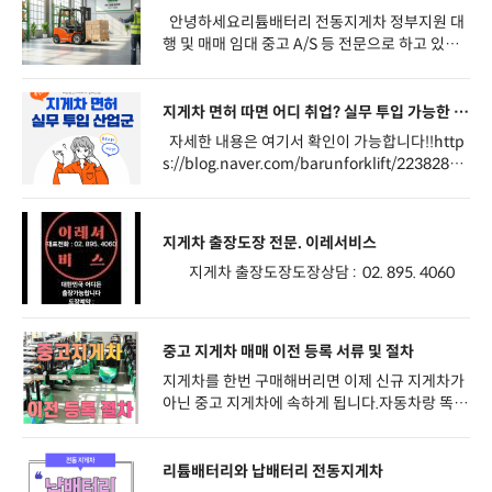
에서 전동개조하고 업무효율 높여보세요!
안녕하세요리튬배터리 전동지게차 정부지원 대
행 및 매매 임대 중고 A/S 등 전문으로 하고 있는
리튬코리아입니다! 기존 납 산 배터리를 리튬으로
교체해주는 서비스도 하고 있으며 사장님이 계시
는 지역으로 이동하여 진행합니다.전국어디든 가
지게차 면허 따면 어디 취업? 실무 투입 가능한 산
능하니 연락주세요! 전동화개조에 대한 자세한내
업군 5가지 총정리!
자세한 내용은 여기서 확인이 가능합니다!!http
용은 아래 링크 확인하세요. https://blog.naver.
s://blog.naver.com/barunforklift/22382874
com/lk1393/224205023685 1577-2092 혹
8391
은 010-3604-1393 연락주시면 자세한 상담 가
능합니다.
지게차 출장도장 전문. 이레서비스
지게차 출장도장도장상담 : 02. 895. 4060
중고 지게차 매매 이전 등록 서류 및 절차
지게차를 한번 구매해버리면 이제 신규 지게차가
아닌 중고 지게차에 속하게 됩니다.자동차랑 똑같
은거죠~!예를 들어 한달만에 변동이 되어 되팔아
야 한다면 중고지게차로 되어 신차 구매했을때보
다 손해를 보고 판매하는거죠.최근에 자동차를 신
리튬배터리와 납배터리 전동지게차
규로 구매하면 예약걸어두고 1년이상의 소요기간