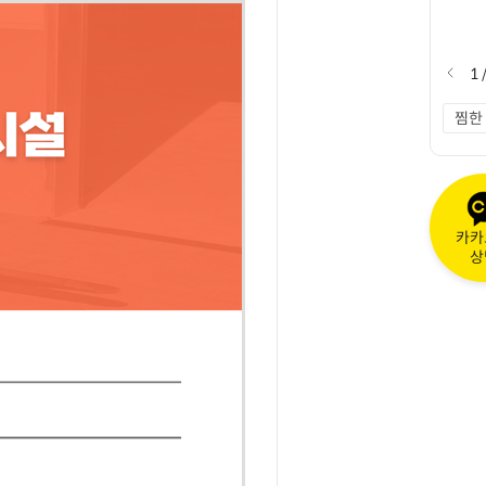
1
찜한
카카
상