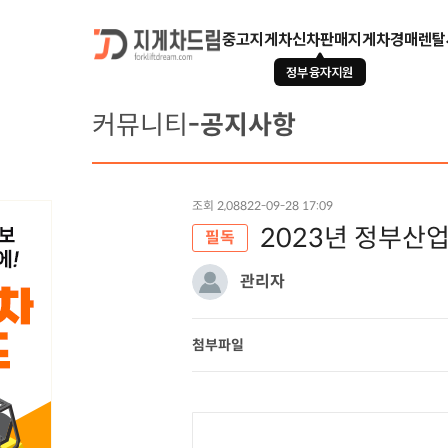
중고지게차
신차판매
지게차경매
렌탈
정부융자지원
커뮤니티
-공지사항
조회 2,088
22-09-28 17:09
2023년 정부산
필독
관리자
첨부파일