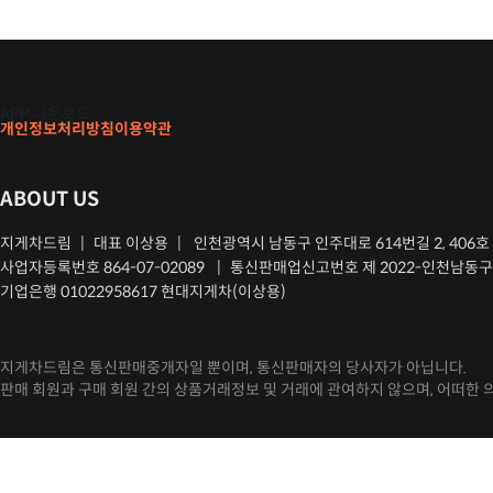
APP 다운로드
개인정보처리방침
이용약관
ABOUT US
지게차드림
|
대표 이상용
|
인천광역시 남동구 인주대로 614번길 2, 406호
사업자등록번호 864-07-02089
|
통신판매업신고번호 제 2022-인천남동구-
기업은행 01022958617 현대지게차(이상용)
지게차드림은 통신판매중개자일 뿐이며, 통신판매자의 당사자가 아닙니다.
판매 회원과 구매 회원 간의 상품거래정보 및 거래에 관여하지 않으며, 어떠한 
CopyrightⒸ2022 지게차드림 All rights reserved.