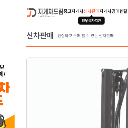
중고지게차
신차판매
지게차경매
렌탈
정부융자지원
신차판매
안심하고 구매 할 수 있는 신차판매