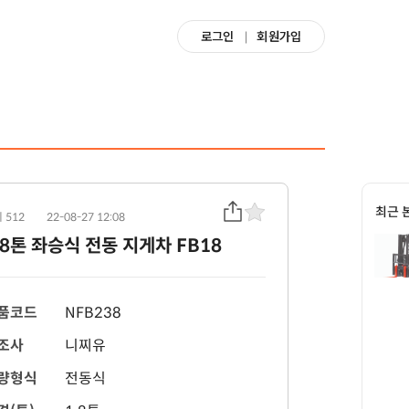
로그인
회원가입
최근 
 512
22-08-27 12:08
.8톤 좌승식 전동 지게차 FB18
품코드
NFB238
조사
니찌유
량형식
전동식