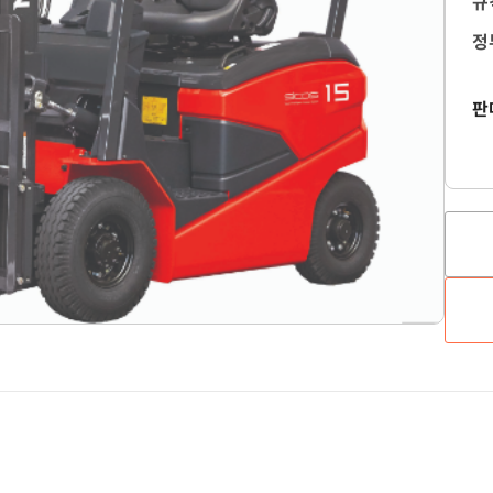
규
정
판