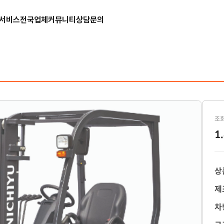
서비스
전국업체
커뮤니티
상담문의
조회
1
상
제
차