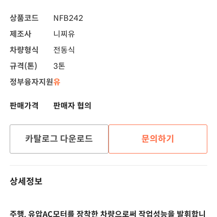
상품코드
NFB242
제조사
니찌유
차량형식
전동식
규격(톤)
3톤
정부융자지원
유
판매가격
판매자 협의
카탈로그 다운로드
문의하기
상세정보
주행, 유압AC모터를 장착한 차량으로써 작업성능을 발휘합니