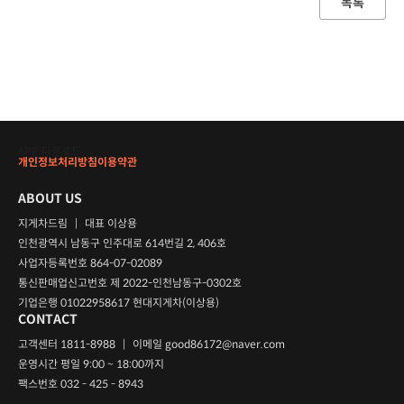
목록
APP 다운로드
개인정보처리방침
이용약관
ABOUT US
지게차드림
|
대표 이상용
인천광역시 남동구 인주대로 614번길 2, 406호
사업자등록번호 864-07-02089
통신판매업신고번호 제 2022-인천남동구-0302호
기업은행 01022958617 현대지게차(이상용)
CONTACT
고객센터 1811-8988
|
이메일
good86172@naver.com
운영시간 평일 9:00 ~ 18:00까지
팩스번호 032 - 425 - 8943