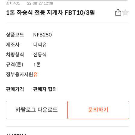
조회 431
22-08-27 12:08
1톤 좌승식 전동 지게차 FBT10/3휠
상품코드
NFB250
제조사
니찌유
차량형식
전동식
규격(톤)
1톤
정부융자지원
유
판매가격
판매자 협의
카탈로그 다운로드
문의하기