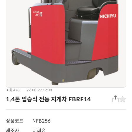
조회 478
22-08-27 12:08
1.4톤 입승식 전동 지게차 FBRF14
상품코드
NFB256
제조사
니찌유