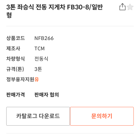
3톤 좌승식 전동 지게차 FB30-8/일반
형
상품코드
NFB266
제조사
TCM
차량형식
전동식
규격(톤)
3톤
정부융자지원
유
판매가격
판매자 협의
카탈로그 다운로드
문의하기