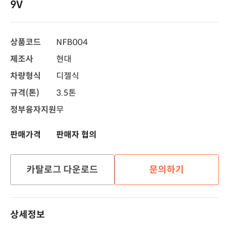
9V
상품코드
NFB004
제조사
현대
차량형식
디젤식
규격(톤)
3.5톤
정부융자지원
무
판매가격
판매자 협의
카탈로그 다운로드
문의하기
상세정보