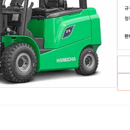
규
정
판