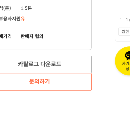
격(톤)
1.5톤
부융자지원
유
1
찜한
매가격
판매자 협의
카탈로그 다운로드
카카
상
문의하기