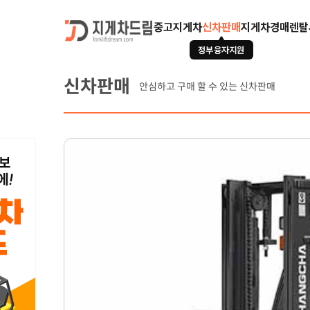
중고지게차
신차판매
지게차경매
렌탈
정부융자지원
신차판매
안심하고 구매 할 수 있는 신차판매