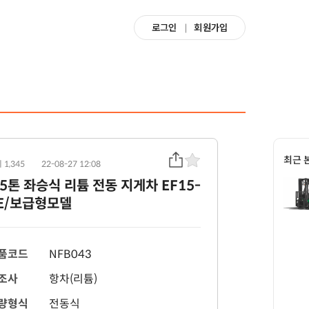
로그인
회원가입
최근 
 1,345
22-08-27 12:08
.5톤 좌승식 리튬 전동 지게차 EF15-
E/보급형모델
품코드
NFB043
조사
항차(리튬)
량형식
전동식