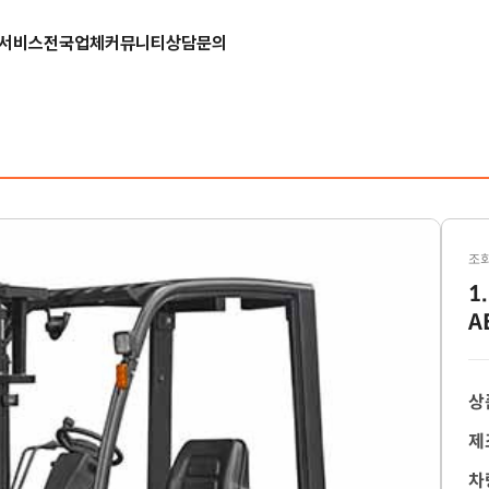
서비스
전국업체
커뮤니티
상담문의
조회
1
A
상
제
차