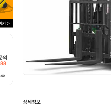
문의
988
:00
상세정보