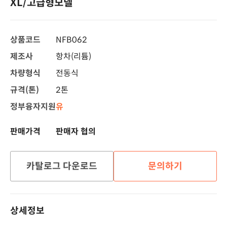
XL/고급형모델
상품코드
NFB062
제조사
항차(리튬)
차량형식
전동식
규격(톤)
2톤
정부융자지원
유
판매가격
판매자 협의
카탈로그 다운로드
문의하기
상세정보