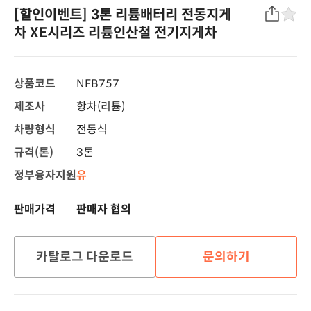
[할인이벤트] 3톤 리튬배터리 전동지게
차 XE시리즈 리튬인산철 전기지게차
상품코드
NFB757
제조사
항차(리튬)
차량형식
전동식
규격(톤)
3톤
정부융자지원
유
판매가격
판매자 협의
카탈로그 다운로드
문의하기