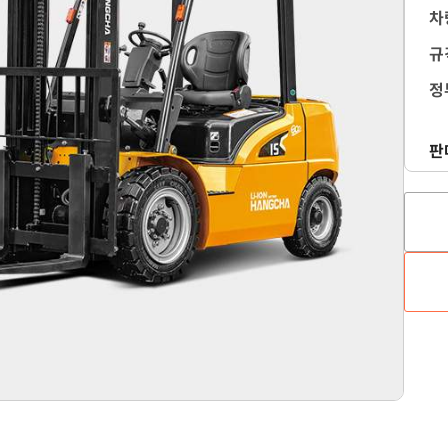
차
규
정
판