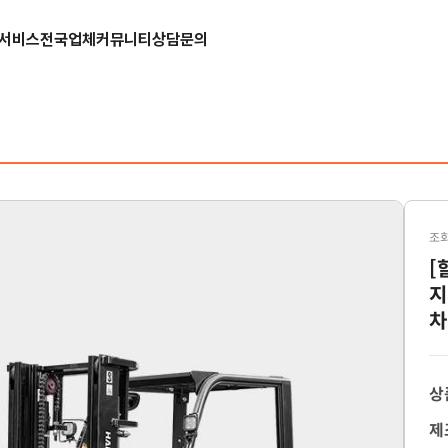
서비스
전국업체
커뮤니티
상담문의
조회
[
지
차
상
제