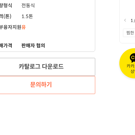
량형식
전동식
격(톤)
1.5톤
1
부융자지원
유
찜한
매가격
판매자 협의
카탈로그 다운로드
카카
상
문의하기