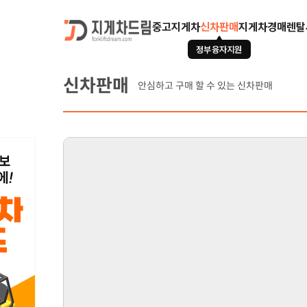
중고지게차
신차판매
지게차경매
렌탈
정부융자지원
신차판매
안심하고 구매 할 수 있는 신차판매