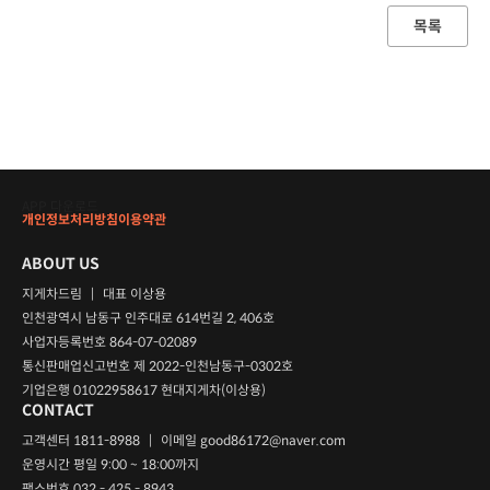
목록
APP 다운로드
개인정보처리방침
이용약관
ABOUT US
지게차드림
|
대표 이상용
인천광역시 남동구 인주대로 614번길 2, 406호
사업자등록번호 864-07-02089
통신판매업신고번호 제 2022-인천남동구-0302호
기업은행 01022958617 현대지게차(이상용)
CONTACT
고객센터 1811-8988
|
이메일
good86172@naver.com
운영시간 평일 9:00 ~ 18:00까지
팩스번호 032 - 425 - 8943