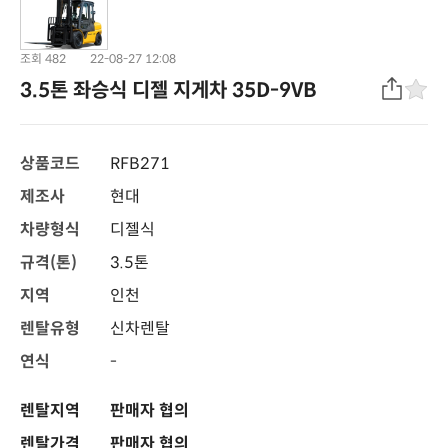
조회 482
22-08-27 12:08
3.5톤 좌승식 디젤 지게차 35D-9VB
상품코드
RFB271
제조사
현대
차량형식
디젤식
규격(톤)
3.5톤
지역
인천
렌탈유형
신차렌탈
연식
-
렌탈지역
판매자 협의
렌탈가격
판매자 협의