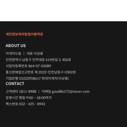
APP 다운로드
개인정보처리방침
이용약관
ABOUT US
지게차드림
|
대표 이상용
인천광역시 남동구 인주대로 614번길 2, 406호
사업자등록번호 864-07-02089
통신판매업신고번호 제 2022-인천남동구-0302호
기업은행 01022958617 현대지게차(이상용)
CONTACT
고객센터 1811-8988
|
이메일
good86172@naver.com
운영시간 평일 9:00 ~ 18:00까지
팩스번호 032 - 425 - 8943