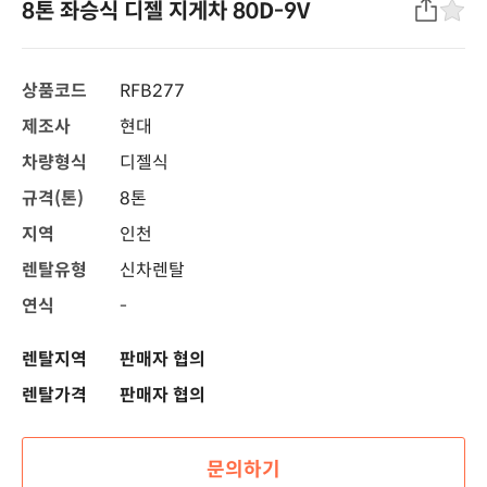
8톤 좌승식 디젤 지게차 80D-9V
상품코드
RFB277
제조사
현대
차량형식
디젤식
규격(톤)
8톤
지역
인천
렌탈유형
신차렌탈
연식
-
렌탈지역
판매자 협의
렌탈가격
판매자 협의
문의하기