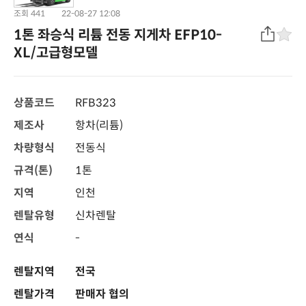
조회 441
22-08-27 12:08
1톤 좌승식 리튬 전동 지게차 EFP10-
XL/고급형모델
상품코드
RFB323
제조사
항차(리튬)
차량형식
전동식
규격(톤)
1톤
지역
인천
렌탈유형
신차렌탈
연식
-
렌탈지역
전국
렌탈가격
판매자 협의