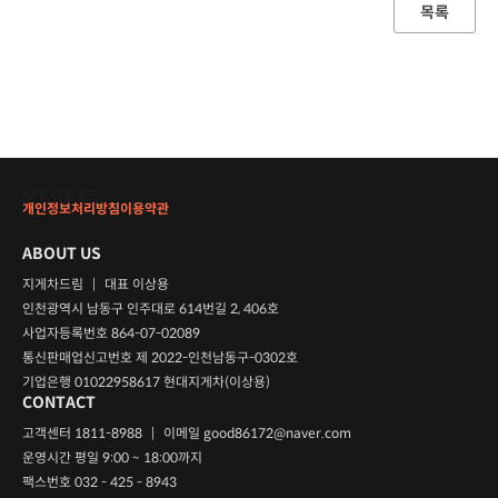
목록
APP 다운로드
개인정보처리방침
이용약관
ABOUT US
지게차드림
|
대표 이상용
인천광역시 남동구 인주대로 614번길 2, 406호
사업자등록번호 864-07-02089
통신판매업신고번호 제 2022-인천남동구-0302호
기업은행 01022958617 현대지게차(이상용)
CONTACT
고객센터 1811-8988
|
이메일
good86172@naver.com
운영시간 평일 9:00 ~ 18:00까지
팩스번호 032 - 425 - 8943