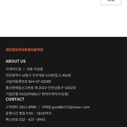
APP 다운로드
개인정보처리방침
이용약관
ABOUT US
지게차드림
|
대표 이상용
인천광역시 남동구 인주대로 614번길 2, 406호
사업자등록번호 864-07-02089
통신판매업신고번호 제 2022-인천남동구-0302호
기업은행 01022958617 현대지게차(이상용)
CONTACT
고객센터 1811-8988
|
이메일
good86172@naver.com
운영시간 평일 9:00 ~ 18:00까지
팩스번호 032 - 425 - 8943