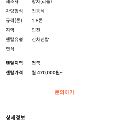
제조사
항차(리튬)
차량형식
전동식
규격(톤)
1.8톤
지역
인천
렌탈유형
신차렌탈
연식
-
렌탈지역
전국
렌탈가격
월 470,000원~
문의하기
상세정보