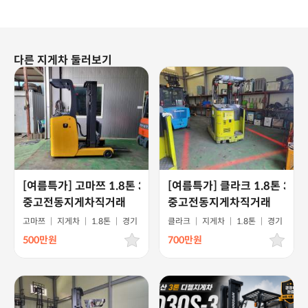
다른 지게차 둘러보기
[여름특가] 고마쯔 1.8톤 3단마스트 5m 입식전기
[여름특가] 클라크 1.8톤 3
중고전동지게차직거래
중고전동지게차직거래
고마쯔
|
지게차
|
1.8톤
|
경기
클라크
|
지게차
|
1.8톤
|
경기
500만원
700만원