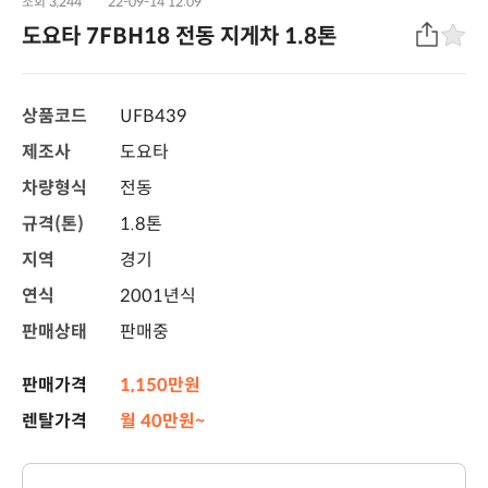
조회 3,244
22-09-14 12:09
도요타 7FBH18 전동 지게차 1.8톤
상품코드
UFB439
제조사
도요타
차량형식
전동
규격(톤)
1.8톤
지역
경기
연식
2001년식
판매상태
판매중
판매가격
1,150만원
렌탈가격
월 40만원~