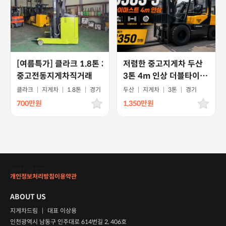
[여름특가] 클라크 1.8톤 3단마스트 6m 입식전기
저렴한 중고지게차 두산
중고전동지게차직거래
3톤 4m 인상 더블타이어
쉬프트 2005년식
클라크
|
지게차
|
1.8톤
|
경기
두산
|
지게차
|
3톤
|
경기
700만원
1,350만원
APP 다운로드
개인정보처리방침
이용약관
ABOUT US
지게차드림
|
대표 이상용
인천광역시 남동구 인주대로 614번길 2, 406호