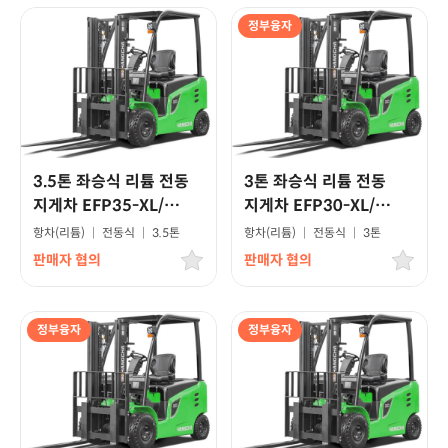
정부융자
3.5톤 좌승식 리튬 전동
3톤 좌승식 리튬 전동
지게차 EFP35-XL/
지게차 EFP30-XL/
고급형모델
고급형모델
항차(리튬)
|
전동식
|
3.5톤
항차(리튬)
|
전동식
|
3톤
판매자 협의
판매자 협의
정부융자
정부융자