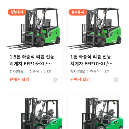
정부융자
정부융자
1.5톤 좌승식 리튬 전동
1톤 좌승식 리튬 전동
지게차 EFP15-XL/
지게차 EFP10-XL/
고급형모델
고급형모델
항차(리튬)
|
전동식
|
1.5톤
항차(리튬)
|
전동식
|
1톤
판매자 협의
판매자 협의