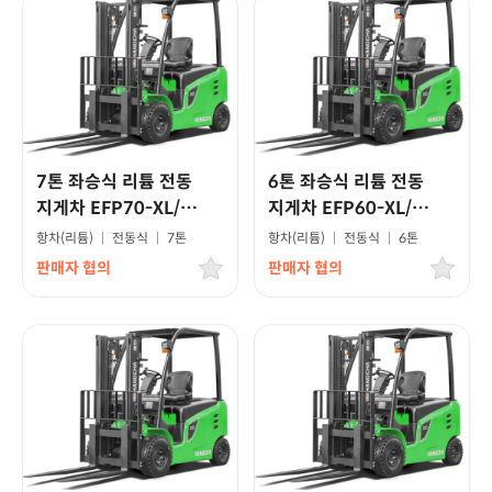
7톤 좌승식 리튬 전동
6톤 좌승식 리튬 전동
지게차 EFP70-XL/
지게차 EFP60-XL/
고급형모델
고급형모델
항차(리튬)
|
전동식
|
7톤
항차(리튬)
|
전동식
|
6톤
판매자 협의
판매자 협의