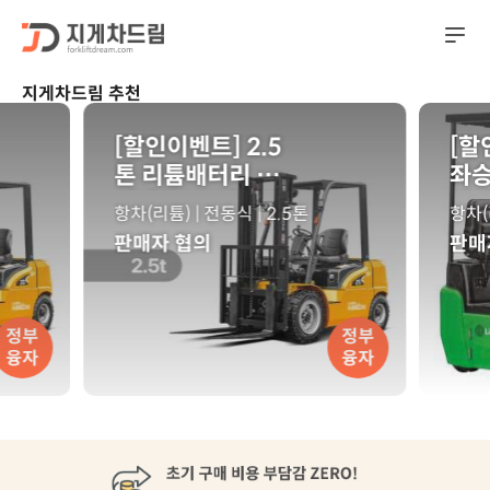
지게차드림 추천
[할인이벤트] 2.5
[할
톤 리튬배터리 전동
좌승
지게차 XE시리즈
지게
항차(리튬) | 전동식 | 2.5톤
항차(
리튬인산철 전기지
XD
판매자 협의
판매
게차
정부
정부
융자
융자