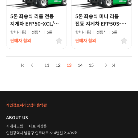
5톤 좌승식 리튬 전동
5톤 좌승식 미니 리튬
지게차 EFP50-XCL/
전동 지게차 EFP50S-
프리미엄모델
XCL/프리미엄모델
항차(리튬)
|
전동식
|
5톤
항차(리튬)
|
전동식
|
5톤
판매자 협의
판매자 협의
11
12
13
14
15
APP 다운로드
개인정보처리방침
이용약관
ABOUT US
지게차드림
|
대표 이상용
인천광역시 남동구 인주대로 614번길 2, 406호